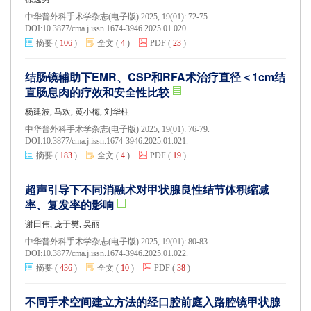
中华普外科手术学杂志(电子版) 2025, 19(01): 72-75.
DOI:
10.3877/cma.j.issn.1674-3946.2025.01.020.
摘要
(
106
)
全文
(
4
)
PDF
(
23
)
结肠镜辅助下EMR、CSP和RFA术治疗直径＜1cm结
直肠息肉的疗效和安全性比较
杨建波, 马欢, 黄小梅, 刘华柱
中华普外科手术学杂志(电子版) 2025, 19(01): 76-79.
DOI:
10.3877/cma.j.issn.1674-3946.2025.01.021.
摘要
(
183
)
全文
(
4
)
PDF
(
19
)
超声引导下不同消融术对甲状腺良性结节体积缩减
率、复发率的影响
谢田伟, 庞于樊, 吴丽
中华普外科手术学杂志(电子版) 2025, 19(01): 80-83.
DOI:
10.3877/cma.j.issn.1674-3946.2025.01.022.
摘要
(
436
)
全文
(
10
)
PDF
(
38
)
不同手术空间建立方法的经口腔前庭入路腔镜甲状腺