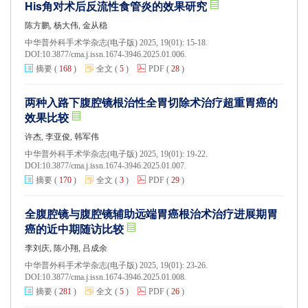
His角对术后反流性食管炎的效果研究
陈方鹏, 杨大伟, 金从稳
中华普外科手术学杂志(电子版) 2025, 19(01): 15-18.
DOI:
10.3877/cma.j.issn.1674-3946.2025.01.006.
摘要
(
168
)
全文
(
5
)
PDF
(
28
)
两种入路下腹腔镜根治性全胃切除术治疗超重胃癌的
效果比较
许杰, 李亚俊, 韩军伟
中华普外科手术学杂志(电子版) 2025, 19(01): 19-22.
DOI:
10.3877/cma.j.issn.1674-3946.2025.01.007.
摘要
(
170
)
全文
(
3
)
PDF
(
29
)
全腹腔镜与腹腔镜辅助远端胃癌根治术治疗进展期胃
癌的近中期随访比较
李刘庆, 陈小翔, 吕成余
中华普外科手术学杂志(电子版) 2025, 19(01): 23-26.
DOI:
10.3877/cma.j.issn.1674-3946.2025.01.008.
摘要
(
281
)
全文
(
5
)
PDF
(
26
)