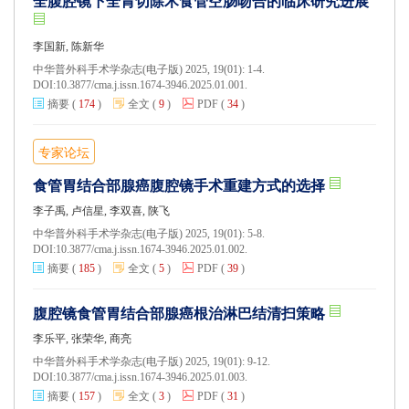
全腹腔镜下全胃切除术食管空肠吻合的临床研究进展
李国新, 陈新华
中华普外科手术学杂志(电子版) 2025, 19(01): 1-4.
DOI:
10.3877/cma.j.issn.1674-3946.2025.01.001.
摘要
(
174
)
全文
(
9
)
PDF
(
34
)
专家论坛
食管胃结合部腺癌腹腔镜手术重建方式的选择
李子禹, 卢信星, 李双喜, 陕飞
中华普外科手术学杂志(电子版) 2025, 19(01): 5-8.
DOI:
10.3877/cma.j.issn.1674-3946.2025.01.002.
摘要
(
185
)
全文
(
5
)
PDF
(
39
)
腹腔镜食管胃结合部腺癌根治淋巴结清扫策略
李乐平, 张荣华, 商亮
中华普外科手术学杂志(电子版) 2025, 19(01): 9-12.
DOI:
10.3877/cma.j.issn.1674-3946.2025.01.003.
摘要
(
157
)
全文
(
3
)
PDF
(
31
)