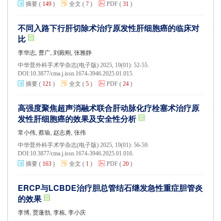
摘要
(
149
)
全文
(
7
)
PDF
(
31
)
不同入路下行肝切除术治疗原发性肝细胞癌的临床对
比
李华志, 曹广, 刘殿刚, 张雅静
中华普外科手术学杂志(电子版) 2025, 19(01): 52-55.
DOI:
10.3877/cma.j.issn.1674-3946.2025.01.015.
摘要
(
121
)
全文
(
5
)
PDF
(
24
)
高强度聚焦超声消融术联合肝动脉化疗栓塞术治疗原
发性肝细胞癌的效果及安全性分析
常小伟, 蔡瑜, 赵志勇, 张伟
中华普外科手术学杂志(电子版) 2025, 19(01): 56-59.
DOI:
10.3877/cma.j.issn.1674-3946.2025.01.016.
摘要
(
163
)
全文
(
1
)
PDF
(
20
)
ERCP与LCBDE治疗胆总管结石继发急性重症胆管炎
的效果
李博, 贾蓬勃, 李栋, 李小庆