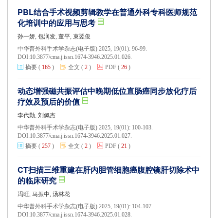
PBL结合手术视频剪辑教学在普通外科专科医师规范
化培训中的应用与思考
孙一娇, 包润发, 董平, 束翌俊
中华普外科手术学杂志(电子版) 2025, 19(01): 96-99.
DOI:
10.3877/cma.j.issn.1674-3946.2025.01.026.
摘要
(
165
)
全文
(
2
)
PDF
(
26
)
动态增强磁共振评估中晚期低位直肠癌同步放化疗后
疗效及预后的价值
李代勤, 刘佩杰
中华普外科手术学杂志(电子版) 2025, 19(01): 100-103.
DOI:
10.3877/cma.j.issn.1674-3946.2025.01.027.
摘要
(
257
)
全文
(
2
)
PDF
(
21
)
CT扫描三维重建在肝内胆管细胞癌腹腔镜肝切除术中
的临床研究
冯旺, 马振中, 汤林花
中华普外科手术学杂志(电子版) 2025, 19(01): 104-107.
DOI:
10.3877/cma.j.issn.1674-3946.2025.01.028.