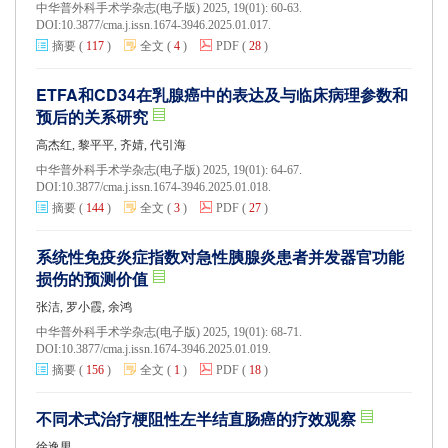
中华普外科手术学杂志(电子版) 2025, 19(01): 60-63.
DOI:
10.3877/cma.j.issn.1674-3946.2025.01.017.
摘要
(
117
)
全文
(
4
)
PDF
(
28
)
ETFA和CD34在乳腺癌中的表达及与临床病理参数和
预后的关系研究
高杰红, 黎平平, 齐婧, 代引海
中华普外科手术学杂志(电子版) 2025, 19(01): 64-67.
DOI:
10.3877/cma.j.issn.1674-3946.2025.01.018.
摘要
(
144
)
全文
(
3
)
PDF
(
27
)
系统性免疫炎症指数对急性胰腺炎患者并发器官功能
损伤的预测价值
张洁, 罗小霞, 余鸿
中华普外科手术学杂志(电子版) 2025, 19(01): 68-71.
DOI:
10.3877/cma.j.issn.1674-3946.2025.01.019.
摘要
(
156
)
全文
(
1
)
PDF
(
18
)
不同术式治疗梗阻性左半结直肠癌的疗效观察
徐逸男