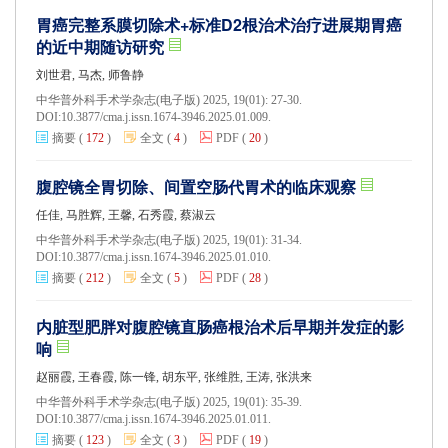
胃癌完整系膜切除术+标准D2根治术治疗进展期胃癌
的近中期随访研究
刘世君, 马杰, 师鲁静
中华普外科手术学杂志(电子版) 2025, 19(01): 27-30.
DOI:
10.3877/cma.j.issn.1674-3946.2025.01.009.
摘要
(
172
)
全文
(
4
)
PDF
(
20
)
腹腔镜全胃切除、间置空肠代胃术的临床观察
任佳, 马胜辉, 王馨, 石秀霞, 蔡淑云
中华普外科手术学杂志(电子版) 2025, 19(01): 31-34.
DOI:
10.3877/cma.j.issn.1674-3946.2025.01.010.
摘要
(
212
)
全文
(
5
)
PDF
(
28
)
内脏型肥胖对腹腔镜直肠癌根治术后早期并发症的影
响
赵丽霞, 王春霞, 陈一锋, 胡东平, 张维胜, 王涛, 张洪来
中华普外科手术学杂志(电子版) 2025, 19(01): 35-39.
DOI:
10.3877/cma.j.issn.1674-3946.2025.01.011.
摘要
(
123
)
全文
(
3
)
PDF
(
19
)