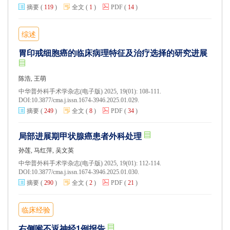
摘要
(
119
)
全文
(
1
)
PDF
(
14
)
综述
胃印戒细胞癌的临床病理特征及治疗选择的研究进展
陈浩, 王萌
中华普外科手术学杂志(电子版) 2025, 19(01): 108-111.
DOI:
10.3877/cma.j.issn.1674-3946.2025.01.029.
摘要
(
249
)
全文
(
8
)
PDF
(
34
)
局部进展期甲状腺癌患者外科处理
孙莲, 马红萍, 吴文英
中华普外科手术学杂志(电子版) 2025, 19(01): 112-114.
DOI:
10.3877/cma.j.issn.1674-3946.2025.01.030.
摘要
(
290
)
全文
(
2
)
PDF
(
21
)
临床经验
右侧喉不返神经1例报告