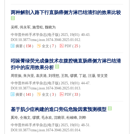
两种解剖入路下行直肠癌侧方淋巴结清扫的效果比较
吴晖, 佴永军, 施雪松, 魏晓为
中华普外科手术学杂志(电子版) 2025, 19(01): 40-43.
DOI:
10.3877/cma.j.issn.1674-3946.2025.01.012.
摘要
(
158
)
全文
(
7
)
PDF
(
25
)
吲哚菁绿荧光成像技术在腹腔镜直肠癌侧方淋巴结清
扫中的应用效果分析
周世振, 朱兴亚, 袁庆港, 刘理想, 王凯, 缪骥, 丁超, 汪灏, 管文贤
中华普外科手术学杂志(电子版) 2025, 19(01): 44-47.
DOI:
10.3877/cma.j.issn.1674-3946.2025.01.013.
摘要
(
141
)
全文
(
3
)
PDF
(
33
)
基于肌少症构建的造口旁疝危险因素预测模型
奚玲, 仝瀚文, 缪骥, 毛永欢, 沈晓菲, 杜峻峰, 刘晔
中华普外科手术学杂志(电子版) 2025, 19(01): 48-51.
DOI:
10.3877/cma.j.issn.1674-3946.2025.01.014.