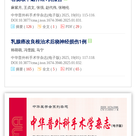
麻紫月, 王贞文, 张强, 赵代伟, 张翊伦
中华普外科手术学杂志(电子版) 2025, 19(01): 115-116.
DOI:
10.3877/cma.j.issn.1674-3946.2025.01.031.
摘要
(
126
)
全文
(
1
)
PDF
(
29
)
乳腺癌改良根治术后桡神经损伤1例
韩萌萌, 冯雪园, 马宁
中华普外科手术学杂志(电子版) 2025, 19(01): 117-118.
DOI:
10.3877/cma.j.issn.1674-3946.2025.01.032.
摘要
(
165
)
全文
(
5
)
PDF
(
65
)