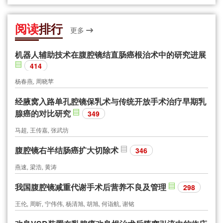
阅读
排行
更多
机器人辅助技术在腹腔镜结直肠癌根治术中的研究进展
414
杨春燕, 周晓苹
经腋窝入路单孔腔镜保乳术与传统开放手术治疗早期乳
腺癌的对比研究
349
马超, 王传嘉, 张武坊
腹腔镜右半结肠癌扩大切除术
346
燕速, 梁浩, 黄涛
我国腹腔镜减重代谢手术后营养不良及管理
298
王伦, 周昕, 宁伟伟, 杨清旭, 胡旭, 何诣航, 谢铭