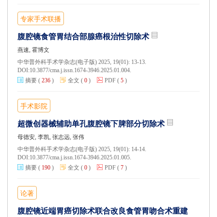
专家手术联播
腹腔镜食管胃结合部腺癌根治性切除术
燕速, 霍博文
中华普外科手术学杂志(电子版) 2025, 19(01): 13-13.
DOI:
10.3877/cma.j.issn.1674-3946.2025.01.004.
摘要
(
236
)
全文
(
0
)
PDF
(
5
)
手术影院
超微创器械辅助单孔腹腔镜下脾部分切除术
母德安, 李凯, 张志远, 张伟
中华普外科手术学杂志(电子版) 2025, 19(01): 14-14.
DOI:
10.3877/cma.j.issn.1674-3946.2025.01.005.
摘要
(
190
)
全文
(
0
)
PDF
(
7
)
论著
腹腔镜近端胃癌切除术联合改良食管胃吻合术重建