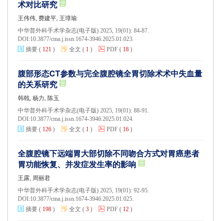
术对比研究
王伟伟, 费建平, 王璋瑜
中华普外科手术学杂志(电子版) 2025, 19(01): 84-87.
DOI:
10.3877/cma.j.issn.1674-3946.2025.01.023.
摘要
(
121
)
全文
(
1
)
PDF
(
18
)
腹部形态CT参数与完全腹腔镜全胃切除术术中失血量
的关系研究
韩戟, 杨力, 陈玉
中华普外科手术学杂志(电子版) 2025, 19(01): 88-91.
DOI:
10.3877/cma.j.issn.1674-3946.2025.01.024.
摘要
(
126
)
全文
(
1
)
PDF
(
16
)
全腹腔镜下远端胃大部切除不同吻合方式对胃癌患者
胃功能恢复、并发症发生率的影响
王露, 周丽君
中华普外科手术学杂志(电子版) 2025, 19(01): 92-95.
DOI:
10.3877/cma.j.issn.1674-3946.2025.01.025.
摘要
(
198
)
全文
(
3
)
PDF
(
12
)