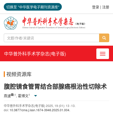
切换至 "中华医学电子期刊资源库"
登录
|
注册
中华普外科手术学杂志(电子版)
导航切
视频资源库
腹腔镜食管胃结合部腺癌根治性切除术
,
1
1
燕速
, 霍博文
中华普外科手术学杂志(电子版)
2025
,
19
(01)
: 13 -13.
doi:
10.3877/cma.j.issn.1674-3946.2025.01.004.