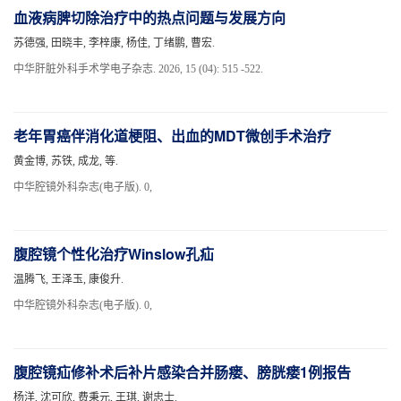
血液病脾切除治疗中的热点问题与发展方向
苏德强, 田晓丰, 李梓康, 杨佳, 丁绪鹏, 曹宏.
中华肝脏外科手术学电子杂志. 2026, 15 (04): 515 -522.
老年胃癌伴消化道梗阻、出血的MDT微创手术治疗
黄金博, 苏铁, 成龙, 等.
中华腔镜外科杂志(电子版). 0,
腹腔镜个性化治疗Winslow孔疝
温腾飞, 王泽玉, 康俊升.
中华腔镜外科杂志(电子版). 0,
腹腔镜疝修补术后补片感染合并肠瘘、膀胱瘘1例报告
杨洋, 沈可欣, 费秉元, 王琪, 谢忠士.