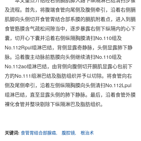
本文重点介绍经右侧膈肌脚入路下纵隔淋巴结清扫步骤
及流程。首先，将腹端食管向尾侧及腹侧牵引，沿着右侧膈
肌脚向头侧切开食管胃结合部系膜的膈肌附着点，进入到膈
食管筋膜含气疏松间隙当中，逐步暴露右侧下纵隔内的心下
囊，切开心下囊并沿着右侧纵隔胸膜清扫No.110组及
No.112Rpul组淋巴结，背侧显露奇静脉，头侧显露肺下静
脉。沿着腹主动脉前筋膜向头侧继续清扫No.110组及
No.112ao组淋巴结，由背侧向腹侧切开膈肌显露心包前下
方的No.111组淋巴结及脂肪组织并予以切除。将食管向右
侧及尾侧牵引，沿着左侧纵隔胸膜向头侧清扫No.112Lpul
组淋巴结，直至显露头侧的肺下静脉。最后，沿着食管外膜
裸化食管并整块剔除下纵隔淋巴及脂肪组织。
关键词:
食管胃结合部腺癌,
腹腔镜,
根治术