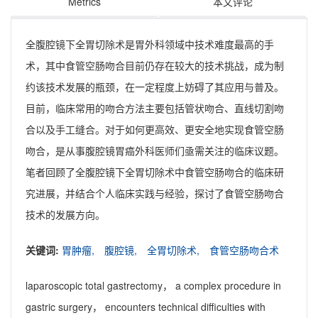
Metrics
本文评论
全腹腔镜下全胃切除术是胃外科领域中技术难度最高的手
术，其中食管空肠吻合目前仍存在较大的技术挑战，成为制
约该技术发展的瓶颈，在一定程度上妨碍了其应用与普及。
目前，临床常用的吻合方法主要包括管状吻合、直线切割吻
合以及手工缝合。对于如何更高效、更安全地实现食管空肠
吻合，是从事腹腔镜胃癌外科医师们亟需关注的临床议题。
笔者回顾了全腹腔镜下全胃切除术中食管空肠吻合的临床研
究进展，并结合个人临床实践与经验，探讨了食管空肠吻合
技术的发展方向。
关键词:
胃肿瘤,
腹腔镜,
全胃切除术,
食管空肠吻合术
laparoscopic total gastrectomy， a complex procedure in
gastric surgery， encounters technical difficulties with