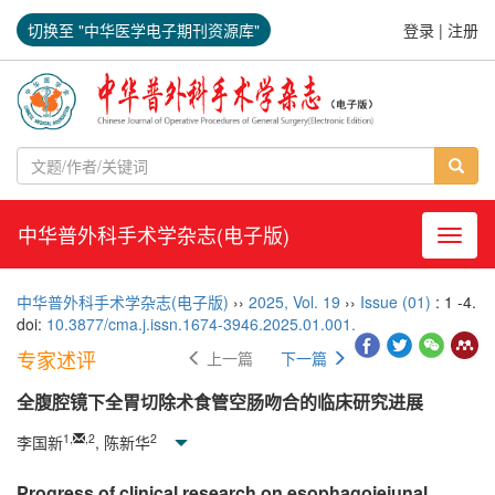
切换至 "中华医学电子期刊资源库"
登录
|
注册
中华普外科手术学杂志(电子版)
导航切
中华普外科手术学杂志(电子版)
››
2025
,
Vol. 19
››
Issue (01)
: 1 -4.
doi:
10.3877/cma.j.issn.1674-3946.2025.01.001.
专家述评
上一篇
下一篇
全腹腔镜下全胃切除术食管空肠吻合的临床研究进展
1
,
,
2
2
李国新
, 陈新华
Progress of clinical research on esophagojejunal