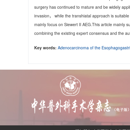
surgery has continued to mature and be widely appl
invasion， while the transhiatal approach is suitable
mainly focus on Siewert II AEG.This article mainly 
combining the existing expert consensus and the aut
Key words:
Adenocarcinoma of the Esophagogastri