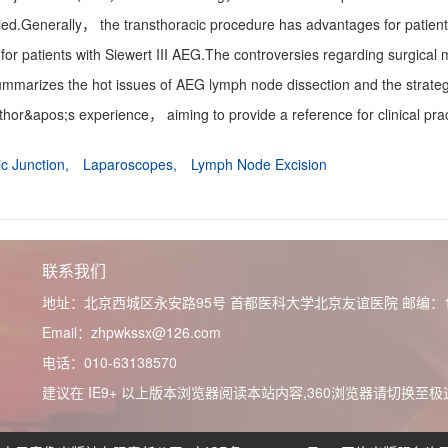
ied.Generally， the transthoracic procedure has advantages for patient
 for patients with Siewert III AEG.The controversies regarding surgica
summarizes the hot issues of AEG lymph node dissection and the strate
hor&apos;s experience， aiming to provide a reference for clinical prac
c Junction,
Laparoscopes,
Lymph Node Excision
联系我们
地址：北京西城区永安路95号 首都医科大学北京友谊医院
邮编：1
Email：zhpwkssx@126.com
电话：010-63138570
建议在 IE9+ 以上版本浏览器阅读本站内容,360浏览器请切换至