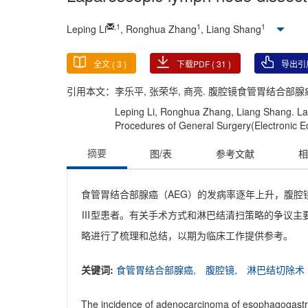
,
1
1
1
Leping Li
, Ronghua Zhang
, Liang Shang
全文 (
3
)
下载PDF (
31
)
导出引
引用本文：
李乐平, 张荣华, 商亮. 腹腔镜食管胃结合部腺癌根治
Leping Li, Ronghua Zhang, Liang Shang. Lap
Procedures of General Surgery(Electronic Ed
摘要
图/表
参考文献
相
食管胃结合部腺癌（AEG）的发病率逐年上升，腹腔镜手
Ⅲ型患者。有关手术方式和淋巴结清扫策略的争议主要集
略进行了梳理和总结，以期为临床工作提供参考。
关键词:
食管胃结合部腺癌,
腹腔镜,
淋巴结切除术
The incidence of adenocarcinoma of esophagogastri