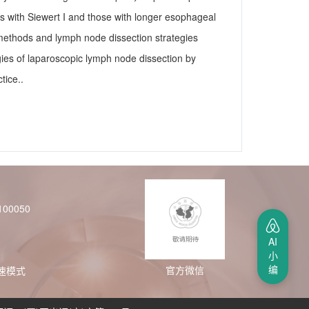
s with Siewert I and those with longer esophageal
l methods and lymph node dissection strategies
gies of laparoscopic lymph node dissection by
tice..
00050
AI
小
编
官方微信
极速模式