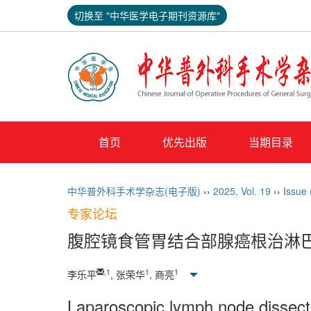
切换至 "中华医学电子期刊资源库"
首页
优先出版
当期目录
中华普外科手术学杂志(电子版)
››
2025
,
Vol. 19
››
Issue
专家论坛
腹腔镜食管胃结合部腺癌根治淋
,
1
1
1
李乐平
, 张荣华
, 商亮
Laparoscopic lymph node dissect