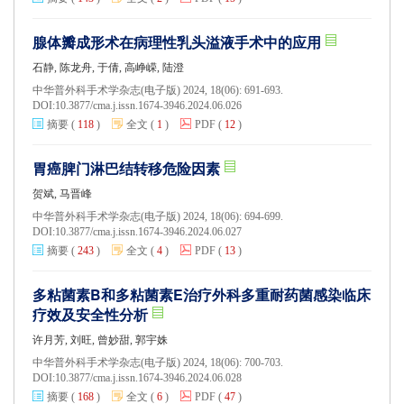
腺体瓣成形术在病理性乳头溢液手术中的应用
石静, 陈龙舟, 于倩, 高峥嵘, 陆澄
中华普外科手术学杂志(电子版) 2024, 18(06): 691-693.
DOI:
10.3877/cma.j.issn.1674-3946.2024.06.026
摘要
(
118
)
全文
(
1
)
PDF
(
12
)
胃癌脾门淋巴结转移危险因素
贺斌, 马晋峰
中华普外科手术学杂志(电子版) 2024, 18(06): 694-699.
DOI:
10.3877/cma.j.issn.1674-3946.2024.06.027
摘要
(
243
)
全文
(
4
)
PDF
(
13
)
多粘菌素B和多粘菌素E治疗外科多重耐药菌感染临床
疗效及安全性分析
许月芳, 刘旺, 曾妙甜, 郭宇姝
中华普外科手术学杂志(电子版) 2024, 18(06): 700-703.
DOI:
10.3877/cma.j.issn.1674-3946.2024.06.028
摘要
(
168
)
全文
(
6
)
PDF
(
47
)