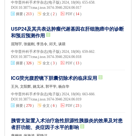
中华普外科手术学杂志(电子版) 2024, 18(06): 655-658.
DOI:
10.3877/cma.j.issn.1674-3946.2024.06.017
摘要
(
213
)
全文
(
2
)
PDF
(
14
)
USP24及其共表达肿瘤代谢基因在肝细胞癌中的诊断
和预后预测作用
屈翔宇, 张懿刚, 李浩令, 邱天, 谈燚
中华普外科手术学杂志(电子版) 2024, 18(06): 659-662.
DOI:
10.3877/cma.j.issn.1674-3946.2024.06.018
摘要
(
326
)
全文
(
3
)
PDF
(
13
)
ICG荧光腹腔镜下胆囊切除术的临床应用
王兴, 文阳辉, 姚戈冰, 郭平学, 杨自华
中华普外科手术学杂志(电子版) 2024, 18(06): 663-666.
DOI:
10.3877/cma.j.issn.1674-3946.2024.06.019
摘要
(
270
)
全文
(
6
)
PDF
(
23
)
胰管支架置入术治疗急性胆源性胰腺炎的效果及对患
者肝功能、炎症因子水平的影响
康婵娟, 张海涛, 翟静洁