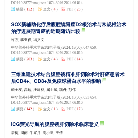
DOI:
10.3877/cma.j.issn.1674-3946.2024.06.014
摘要
(
152
)
全文
(
4
)
PDF
(
25
)
SOX新辅助化疗后腹腔镜胃癌D2根治术与常规根治术
治疗进展期胃癌的近期随访比较
许杰, 李亚俊, 冯义文
中华普外科手术学杂志(电子版) 2024, 18(06): 647-650.
DOI:
10.3877/cma.j.issn.1674-3946.2024.06.015
摘要
(
203
)
全文
(
4
)
PDF
(
14
)
三维重建技术结合腹腔镜精准肝切除术对肝癌患者术
后CD4+、CD8+及免疫球蛋白水平的影响
赖全友, 高远, 汪建林, 屈士斌, 魏丹, 彭伟
中华普外科手术学杂志(电子版) 2024, 18(06): 651-654.
DOI:
10.3877/cma.j.issn.1674-3946.2024.06.016
摘要
(
142
)
全文
(
1
)
PDF
(
17
)
ICG荧光导航的腹腔镜肝切除术临床意义
唐梅, 周丽, 牛岑月, 周小童, 王倩