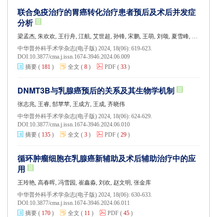
联合免疫治疗的胃癌转化治疗患者预后及术后并发症
分析
梁孟杰, 朱欢欢, 王行舟, 江航, 艾世超, 孙锋, 宋鹏, 王萌, 刘颂, 夏雪峰, 杜峻峰, 傅双, 陆晓峰, 沈晓菲, 管文贤
中华普外科手术学杂志(电子版) 2024, 18(06): 619-623.
DOI:
10.3877/cma.j.issn.1674-3946.2024.06.009
摘要
(
181
)
全文
(
8
)
PDF
(
33
)
DNMT3B与乳腺癌预后的关系及其生物学机制
张志兆, 王睿, 郜苹苹, 王成方, 王成, 齐晓伟
中华普外科手术学杂志(电子版) 2024, 18(06): 624-629.
DOI:
10.3877/cma.j.issn.1674-3946.2024.06.010
摘要
(
135
)
全文
(
3
)
PDF
(
29
)
循环肿瘤细胞在乳腺癌新辅助及术后辅助治疗中的应
用
王玲艳, 高春晖, 冯雪园, 崔鑫淼, 刘欢, 赵文明, 张金库
中华普外科手术学杂志(电子版) 2024, 18(06): 630-633.
DOI:
10.3877/cma.j.issn.1674-3946.2024.06.011
摘要
(
170
)
全文
(
11
)
PDF
(
45
)