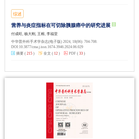
综述
营养与炎症指标在可切除胰腺癌中的研究进展
付成旺, 杨大刚, 王榕, 李福堂
中华普外科手术学杂志(电子版) 2024, 18(06): 704-708.
DOI:
10.3877/cma.j.issn.1674-3946.2024.06.029
摘要
(
215
)
全文
(
12
)
PDF
(
33
)