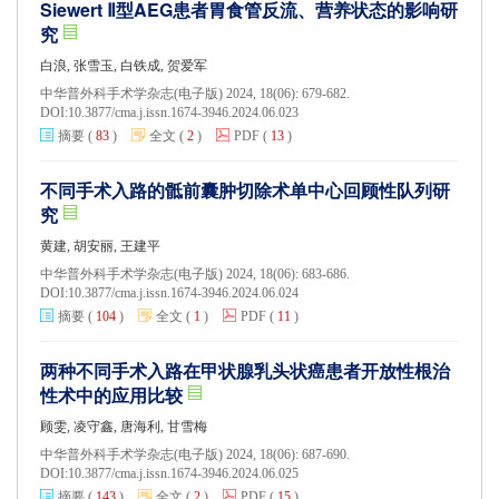
Siewert Ⅱ型AEG患者胃食管反流、营养状态的影响研
究
白浪, 张雪玉, 白铁成, 贺爱军
中华普外科手术学杂志(电子版) 2024, 18(06): 679-682.
DOI:
10.3877/cma.j.issn.1674-3946.2024.06.023
摘要
(
83
)
全文
(
2
)
PDF
(
13
)
不同手术入路的骶前囊肿切除术单中心回顾性队列研
究
黄建, 胡安丽, 王建平
中华普外科手术学杂志(电子版) 2024, 18(06): 683-686.
DOI:
10.3877/cma.j.issn.1674-3946.2024.06.024
摘要
(
104
)
全文
(
1
)
PDF
(
11
)
两种不同手术入路在甲状腺乳头状癌患者开放性根治
性术中的应用比较
顾雯, 凌守鑫, 唐海利, 甘雪梅
中华普外科手术学杂志(电子版) 2024, 18(06): 687-690.
DOI:
10.3877/cma.j.issn.1674-3946.2024.06.025
摘要
(
143
)
全文
(
2
)
PDF
(
15
)