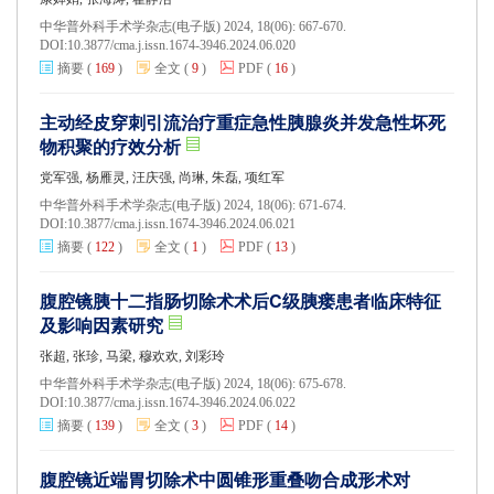
中华普外科手术学杂志(电子版) 2024, 18(06): 667-670.
DOI:
10.3877/cma.j.issn.1674-3946.2024.06.020
摘要
(
169
)
全文
(
9
)
PDF
(
16
)
主动经皮穿刺引流治疗重症急性胰腺炎并发急性坏死
物积聚的疗效分析
党军强, 杨雁灵, 汪庆强, 尚琳, 朱磊, 项红军
中华普外科手术学杂志(电子版) 2024, 18(06): 671-674.
DOI:
10.3877/cma.j.issn.1674-3946.2024.06.021
摘要
(
122
)
全文
(
1
)
PDF
(
13
)
腹腔镜胰十二指肠切除术术后C级胰瘘患者临床特征
及影响因素研究
张超, 张珍, 马梁, 穆欢欢, 刘彩玲
中华普外科手术学杂志(电子版) 2024, 18(06): 675-678.
DOI:
10.3877/cma.j.issn.1674-3946.2024.06.022
摘要
(
139
)
全文
(
3
)
PDF
(
14
)
腹腔镜近端胃切除术中圆锥形重叠吻合成形术对