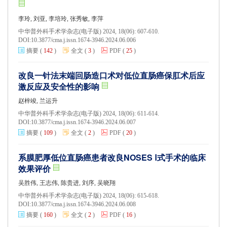
李玲, 刘亚, 李培玲, 张秀敏, 李萍
中华普外科手术学杂志(电子版) 2024, 18(06): 607-610.
DOI:
10.3877/cma.j.issn.1674-3946.2024.06.006
摘要
(
142
)
全文
(
3
)
PDF
(
25
)
改良一针法末端回肠造口术对低位直肠癌保肛术后应
激反应及安全性的影响
赵梓竣, 兰运升
中华普外科手术学杂志(电子版) 2024, 18(06): 611-614.
DOI:
10.3877/cma.j.issn.1674-3946.2024.06.007
摘要
(
109
)
全文
(
2
)
PDF
(
20
)
系膜肥厚低位直肠癌患者改良NOSES Ⅰ式手术的临床
效果评价
吴胜伟, 王志伟, 陈贵进, 刘序, 吴晓翔
中华普外科手术学杂志(电子版) 2024, 18(06): 615-618.
DOI:
10.3877/cma.j.issn.1674-3946.2024.06.008
摘要
(
160
)
全文
(
2
)
PDF
(
16
)