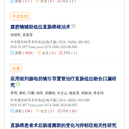
摘要
(
277
)
全文
(
0
)
PDF
(
1
)
手术影院
腹腔镜辅助低位直肠癌根治术
张朝军, 袁新普
中华普外科手术学杂志(电子版) 2024, 18(06): 602-602.
DOI:
10.3877/cma.j.issn.1674-3946.2024.06.004
摘要
(
1024
)
全文
(
0
)
PDF
(
1
)
论著
应用前列腺电切镜引导置管治疗直肠低位吻合口漏研
究
李明, 屠松, 闫鹏, 钱军, 高鹏程, 许文山, 杨发英, 胡振涛, 单永玮
中华普外科手术学杂志(电子版) 2024, 18(06): 603-606.
DOI:
10.3877/cma.j.issn.1674-3946.2024.06.005
摘要
(
154
)
全文
(
3
)
PDF
(
16
)
直肠癌患者术后肠道菌群的变化与抑郁症相关性研究