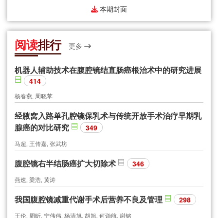
本期封面
阅读
排行
更多
机器人辅助技术在腹腔镜结直肠癌根治术中的研究进展
414
杨春燕, 周晓苹
经腋窝入路单孔腔镜保乳术与传统开放手术治疗早期乳
腺癌的对比研究
349
马超, 王传嘉, 张武坊
腹腔镜右半结肠癌扩大切除术
346
燕速, 梁浩, 黄涛
我国腹腔镜减重代谢手术后营养不良及管理
298
王伦, 周昕, 宁伟伟, 杨清旭, 胡旭, 何诣航, 谢铭