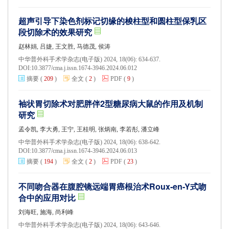
超声引导下染色剂标记切缘的梭柱型和圆柱型保乳区
段切除术的效果研究
赵林娟, 吕婕, 王文胜, 马德茂, 侯涛
中华普外科手术学杂志(电子版) 2024, 18(06): 634-637.
DOI:
10.3877/cma.j.issn.1674-3946.2024.06.012
摘要
(
209
)
全文
(
2
)
PDF
(
9
)
袖状胃切除术对肥胖伴2型糖尿病大鼠的作用及机制
研究
孟令凯, 李大勇, 王宁, 王桂明, 张炳南, 李若彤, 潘立峰
中华普外科手术学杂志(电子版) 2024, 18(06): 638-642.
DOI:
10.3877/cma.j.issn.1674-3946.2024.06.013
摘要
(
194
)
全文
(
2
)
PDF
(
23
)
不同吻合器在腹腔镜远端胃癌根治术Roux-en-Y式吻
合中的应用对比
刘海旺, 施海, 尚利峰
中华普外科手术学杂志(电子版) 2024, 18(06): 643-646.