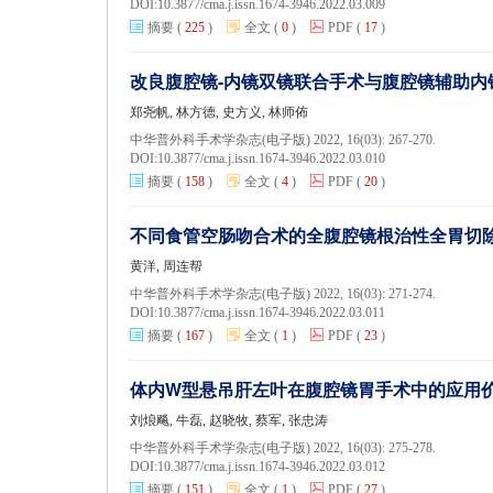
DOI:
10.3877/cma.j.issn.1674-3946.2022.03.009
摘要
(
225
)
全文
(
0
)
PDF
(
17
)
改良腹腔镜-内镜双镜联合手术与腹腔镜辅助
郑尧帆, 林方德, 史方义, 林师佈
中华普外科手术学杂志(电子版) 2022, 16(03): 267-270.
DOI:
10.3877/cma.j.issn.1674-3946.2022.03.010
摘要
(
158
)
全文
(
4
)
PDF
(
20
)
不同食管空肠吻合术的全腹腔镜根治性全胃切
黄洋, 周连帮
中华普外科手术学杂志(电子版) 2022, 16(03): 271-274.
DOI:
10.3877/cma.j.issn.1674-3946.2022.03.011
摘要
(
167
)
全文
(
1
)
PDF
(
23
)
体内W型悬吊肝左叶在腹腔镜胃手术中的应用
刘烺飚, 牛磊, 赵晓牧, 蔡军, 张忠涛
中华普外科手术学杂志(电子版) 2022, 16(03): 275-278.
DOI:
10.3877/cma.j.issn.1674-3946.2022.03.012
摘要
(
151
)
全文
(
1
)
PDF
(
27
)