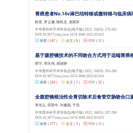
胃癌患者No.14v淋巴结转移或微转移与临床
欧雷, 罗之谦, 陈旺文, 龙凯军
中华普外科手术学杂志(电子版) 2022, 16(03): 279-282.
DOI:
10.3877/cma.j.issn.1674-3946.2022.03.013
摘要
(
147
)
全文
(
0
)
PDF
(
11
)
基于腹腔镜技术的不同吻合方式用于远端胃癌
郭宁, 邓天伟, 胡述静
中华普外科手术学杂志(电子版) 2022, 16(03): 283-286.
DOI:
10.3877/cma.j.issn.1674-3946.2022.03.014
摘要
(
210
)
全文
(
1
)
PDF
(
32
)
全腹腔镜根治性全胃切除术后食管空肠吻合口
李光云, 田景中, 许建国, 于浩
中华普外科手术学杂志(电子版) 2022, 16(03): 287-290.
DOI:
10.3877/cma.j.issn.1674-3946.2022.03.015
摘要
(
177
)
全文
(
3
)
PDF
(
11
)