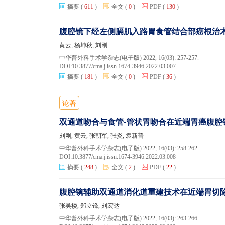
摘要
(
611
)
全文
(
0
)
PDF
(
130
)
腹腔镜下经左侧膈肌入路胃食管结合部癌根治
黄云, 杨坤秋, 刘刚
中华普外科手术学杂志(电子版) 2022, 16(03): 257-257.
DOI:
10.3877/cma.j.issn.1674-3946.2022.03.007
摘要
(
181
)
全文
(
0
)
PDF
(
36
)
论著
双通道吻合与食管-管状胃吻合在近端胃癌腹
刘刚, 黄云, 张朝军, 张炎, 袁新普
中华普外科手术学杂志(电子版) 2022, 16(03): 258-262.
DOI:
10.3877/cma.j.issn.1674-3946.2022.03.008
摘要
(
248
)
全文
(
2
)
PDF
(
22
)
腹腔镜辅助双通道消化道重建技术在近端胃切
张吴楼, 郑立锋, 刘宏达
中华普外科手术学杂志(电子版) 2022, 16(03): 263-266.