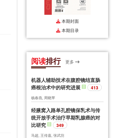
本期封面
本期目录
阅读
排行
更多
机器人辅助技术在腹腔镜结直肠
癌根治术中的研究进展
413
杨春燕, 周晓苹
经腋窝入路单孔腔镜保乳术与传
统开放手术治疗早期乳腺癌的对
比研究
349
马超, 王传嘉, 张武坊