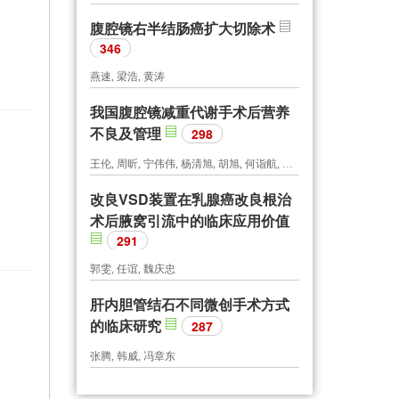
腹腔镜右半结肠癌扩大切除术
346
燕速, 梁浩, 黄涛
我国腹腔镜减重代谢手术后营养
不良及管理
298
王伦, 周昕, 宁伟伟, 杨清旭, 胡旭, 何诣航, 谢铭
改良VSD装置在乳腺癌改良根治
术后腋窝引流中的临床应用价值
291
郭雯, 任谊, 魏庆忠
肝内胆管结石不同微创手术方式
的临床研究
287
张腾, 韩威, 冯章东