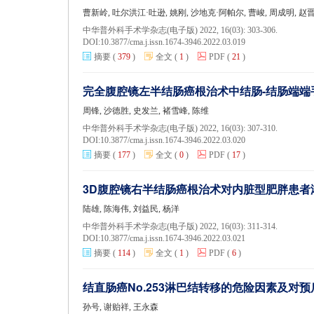
曹新岭, 吐尔洪江·吐逊, 姚刚, 沙地克·阿帕尔, 曹峻, 周成明, 赵
中华普外科手术学杂志(电子版) 2022, 16(03): 303-306.
DOI:
10.3877/cma.j.issn.1674-3946.2022.03.019
摘要
(
379
)
全文
(
1
)
PDF
(
21
)
完全腹腔镜左半结肠癌根治术中结肠-结肠端
周锋, 沙德胜, 史发兰, 褚雪峰, 陈维
中华普外科手术学杂志(电子版) 2022, 16(03): 307-310.
DOI:
10.3877/cma.j.issn.1674-3946.2022.03.020
摘要
(
177
)
全文
(
0
)
PDF
(
17
)
3D腹腔镜右半结肠癌根治术对内脏型肥胖患
陆雄, 陈海伟, 刘益民, 杨洋
中华普外科手术学杂志(电子版) 2022, 16(03): 311-314.
DOI:
10.3877/cma.j.issn.1674-3946.2022.03.021
摘要
(
114
)
全文
(
1
)
PDF
(
6
)
结直肠癌No.253淋巴结转移的危险因素及对
孙号, 谢贻祥, 王永森