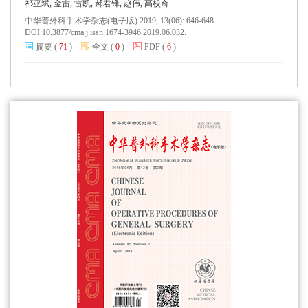
祁亚斌, 金雷, 雷凯, 郝君锋, 赵伟, 高校奇
中华普外科手术学杂志(电子版) 2019, 13(06): 646-648.
DOI:
10.3877/cma.j.issn.1674-3946.2019.06.032.
摘要
(
71
)
全文
(
0
)
PDF
(
6
)