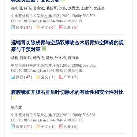
都庆国, 薛飞, 普彦淞, 毛智军, 刘栋, 刘思达, 王建华, 龙延滨
中华普外科手术学杂志(电子版) 2019, 13(06): 589-592.
DOI:
10.3877/cma.j.issn.1674-3946.2019.06.015.
摘要
(
87
)
全文
(
0
)
PDF
(
6
)
远端胃切除残胃与空肠双襻吻合术后胃排空障碍的观
察与干预对策
杨梅, 陈彩玲, 韩秀艳, 杨敏, 张冬梅, 薛海春
中华普外科手术学杂志(电子版) 2019, 13(06): 593-595.
DOI:
10.3877/cma.j.issn.1674-3946.2019.06.016.
摘要
(
47
)
全文
(
1
)
PDF
(
5
)
腹腔镜和开腹右肝后叶切除术的有效性和安全性对比
杨志龙
中华普外科手术学杂志(电子版) 2019, 13(06): 596-598.
DOI:
10.3877/cma.j.issn.1674-3946.2019.06.017.
摘要
(
77
)
全文
(
1
)
PDF
(
6
)