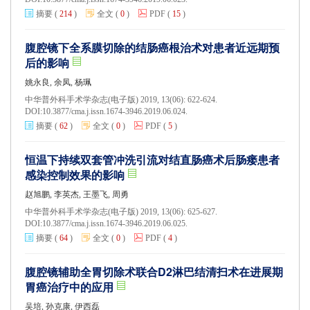
摘要
(
214
)
全文
(
0
)
PDF
(
15
)
腹腔镜下全系膜切除的结肠癌根治术对患者近远期预
后的影响
姚永良, 余凤, 杨珮
中华普外科手术学杂志(电子版) 2019, 13(06): 622-624.
DOI:
10.3877/cma.j.issn.1674-3946.2019.06.024.
摘要
(
62
)
全文
(
0
)
PDF
(
5
)
恒温下持续双套管冲洗引流对结直肠癌术后肠瘘患者
感染控制效果的影响
赵旭鹏, 李英杰, 王墨飞, 周勇
中华普外科手术学杂志(电子版) 2019, 13(06): 625-627.
DOI:
10.3877/cma.j.issn.1674-3946.2019.06.025.
摘要
(
64
)
全文
(
0
)
PDF
(
4
)
腹腔镜辅助全胃切除术联合D2淋巴结清扫术在进展期
胃癌治疗中的应用
吴培, 孙克康, 伊西磊