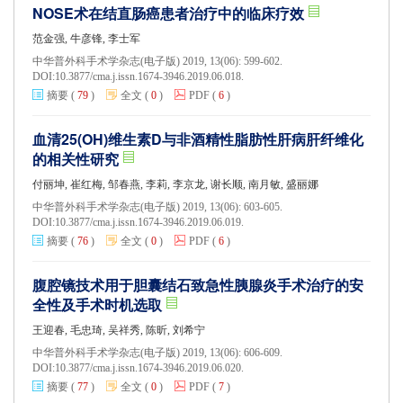
NOSE术在结直肠癌患者治疗中的临床疗效
范金强, 牛彦锋, 李士军
中华普外科手术学杂志(电子版) 2019, 13(06): 599-602.
DOI:
10.3877/cma.j.issn.1674-3946.2019.06.018.
摘要
(
79
)
全文
(
0
)
PDF
(
6
)
血清25(OH)维生素D与非酒精性脂肪性肝病肝纤维化
的相关性研究
付丽坤, 崔红梅, 邹春燕, 李莉, 李京龙, 谢长顺, 南月敏, 盛丽娜
中华普外科手术学杂志(电子版) 2019, 13(06): 603-605.
DOI:
10.3877/cma.j.issn.1674-3946.2019.06.019.
摘要
(
76
)
全文
(
0
)
PDF
(
6
)
腹腔镜技术用于胆囊结石致急性胰腺炎手术治疗的安
全性及手术时机选取
王迎春, 毛忠琦, 吴祥秀, 陈昕, 刘希宁
中华普外科手术学杂志(电子版) 2019, 13(06): 606-609.
DOI:
10.3877/cma.j.issn.1674-3946.2019.06.020.
摘要
(
77
)
全文
(
0
)
PDF
(
7
)