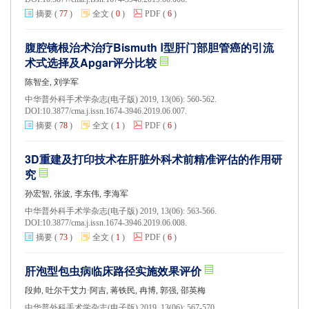
摘要
(
77
)
全文
(
0
)
PDF
(
6
)
腹腔镜根治术治疗Bismuth Ⅰ型肝门部胆管癌的引流
术式选择及Apgar评分比较
陈智全, 刘学军
中华普外科手术学杂志(电子版) 2019, 13(06): 560-562.
DOI:
10.3877/cma.j.issn.1674-3946.2019.06.007.
摘要
(
78
)
全文
(
1
)
PDF
(
6
)
3D重建及打印技术在肝脏外科术前精准评估的作用研
究
孙宏智, 张波, 李东伟, 李海军
中华普外科手术学杂志(电子版) 2019, 13(06): 563-566.
DOI:
10.3877/cma.j.issn.1674-3946.2019.06.008.
摘要
(
73
)
全文
(
1
)
PDF
(
6
)
肝泡型包虫病临床路径实施效果评价
段帅, 吐尔干艾力·阿吉, 蒋铁民, 冉博, 郭强, 邵英梅
中华普外科手术学杂志(电子版) 2019, 13(06): 567-570.