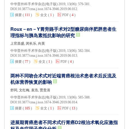
中华普外科手术学杂志(电子版) 2019, 13(06): 579-581.
DOI:
10.3877/cma.j.issn.1674-3946.2019.06.012.
摘要
(
111
)
全文
(
1
)
PDF
(
4
)
Roux－en－Y胃旁路手术对2型糖尿病伴肥胖患者生
理指标与胰岛素抵抗影响的研究
上官昌盛, 闵长乐, 向英
中华普外科手术学杂志(电子版) 2019, 13(06): 582-584.
DOI:
10.3877/cma.j.issn.1674-3946.2019.06.013.
摘要
(
77
)
全文
(
1
)
PDF
(
4
)
两种不同吻合术式对近端胃癌根治术患者术后反流及
机体营养恢复的影响
舒同, 文红梅, 袁浩, 贾贵清
中华普外科手术学杂志(电子版) 2019, 13(06): 585-588.
DOI:
10.3877/cma.j.issn.1674-3946.2019.06.014.
摘要
(
105
)
全文
(
1
)
PDF
(
13
)
进展期胃癌患者不同术式行胃癌D2根治术氧化应激指
标及炎症因子变化分析