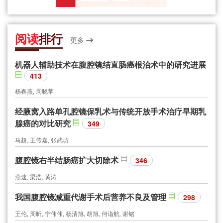
阅读
排行
更多
机器人辅助技术在腹腔镜结直肠癌根治术中的研究进展
413
杨春燕, 周晓苹
经腋窝入路单孔腔镜保乳术与传统开放手术治疗早期乳
腺癌的对比研究
349
马超, 王传嘉, 张武坊
腹腔镜右半结肠癌扩大切除术
346
燕速, 梁浩, 黄涛
我国腹腔镜减重代谢手术后营养不良及管理
298
王伦, 周昕, 宁伟伟, 杨清旭, 胡旭, 何诣航, 谢铭