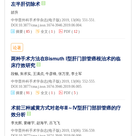
左半肝切除术
邰升
中华普外科手术学杂志(电子版) 2019, 13(06): 551-551.
DOI:
10.3877/cma.j.issn.1674-3946.2019.06.004.
摘要
(
85
)
全文
(
1
)
PDF
(
12
)
论著
两种手术方法在Bismuth Ⅰ型肝门胆管癌根治术的临
床疗效研究
段畅, 朱求实, 王满贞, 牛彦锋, 张万里, 李士军
中华普外科手术学杂志(电子版) 2019, 13(06): 552-555.
DOI:
10.3877/cma.j.issn.1674-3946.2019.06.005.
摘要
(
91
)
全文
(
1
)
PDF
(
5
)
术前三种减黄方式对老年Ⅲ～Ⅳ型肝门部胆管癌的疗
效分析
李光辉, 要瞰宇, 赵海平, 吕飞飞
中华普外科手术学杂志(电子版) 2019, 13(06): 556-559.
DOI:
10.3877/cma.j.issn.1674-3946.2019.06.006.