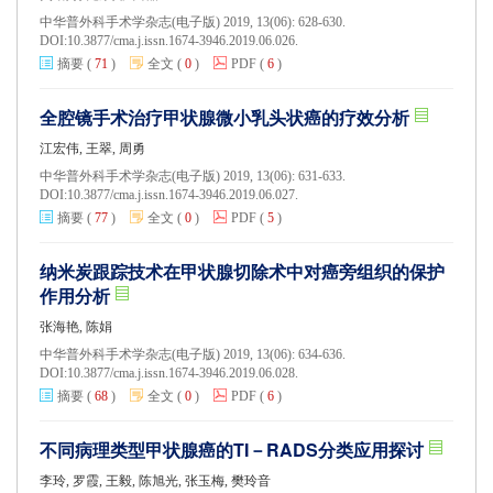
中华普外科手术学杂志(电子版) 2019, 13(06): 628-630.
DOI:
10.3877/cma.j.issn.1674-3946.2019.06.026.
摘要
(
71
)
全文
(
0
)
PDF
(
6
)
全腔镜手术治疗甲状腺微小乳头状癌的疗效分析
江宏伟, 王翠, 周勇
中华普外科手术学杂志(电子版) 2019, 13(06): 631-633.
DOI:
10.3877/cma.j.issn.1674-3946.2019.06.027.
摘要
(
77
)
全文
(
0
)
PDF
(
5
)
纳米炭跟踪技术在甲状腺切除术中对癌旁组织的保护
作用分析
张海艳, 陈娟
中华普外科手术学杂志(电子版) 2019, 13(06): 634-636.
DOI:
10.3877/cma.j.issn.1674-3946.2019.06.028.
摘要
(
68
)
全文
(
0
)
PDF
(
6
)
不同病理类型甲状腺癌的TI－RADS分类应用探讨
李玲, 罗霞, 王毅, 陈旭光, 张玉梅, 樊玲音