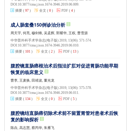
DOI:
10.3877/cma.j.issn.1674-3946.2019.06.009.
摘要
(
97
)
全文
(
0
)
PDF
(
4
)
成人肠套叠150例诊治分析
周天宇, 何亮, 穆剑锋, 吴孟辉, 郭耀华, 王权, 曹雪源
中华普外科手术学杂志(电子版) 2019, 13(06): 571-574.
DOI:
10.3877/cma.j.issn.1674-3946.2019.06.010.
摘要
(
101
)
全文
(
2
)
PDF
(
13
)
腹腔镜直肠癌根治术后指法扩肛对促进胃肠功能早期
恢复的临床意义
曹李, 王麦换, 田靖波, 董光龙
中华普外科手术学杂志(电子版) 2019, 13(06): 575-578.
DOI:
10.3877/cma.j.issn.1674-3946.2019.06.011.
摘要
(
134
)
全文
(
0
)
PDF
(
5
)
腹腔镜结直肠癌切除术术前不留置胃管对患者术后恢
复的影响探析
陈垚, 高志慧, 蔡丙华, 朱雁飞