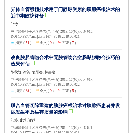
异体血管移植技术用于门静脉受累的胰腺癌根治术的
近中期随访评价
郎玲
中华普外科手术学杂志(电子版) 2019, 13(06): 610-613.
DOI:
10.3877/cma.j.issn.1674-3946.2019.06.021.
摘要
(
74
)
全文
(
0
)
PDF
(
7
)
改良胰胆管吻合术中无胰管吻合空肠黏膜吻合技巧的
效果评估
陈秋凯, 谢阗, 袁阳春, 林嘉瑜
中华普外科手术学杂志(电子版) 2019, 13(06): 614-617.
DOI:
10.3877/cma.j.issn.1674-3946.2019.06.022.
摘要
(
68
)
全文
(
0
)
PDF
(
5
)
联合血管切除重建的胰腺癌根治术对胰腺癌患者并发
症发生率及生存质量的影响
刘婷, 张灿, 谢萍
中华普外科手术学杂志(电子版) 2019, 13(06): 618-621.
DOI:
10.3877/cma.j.issn.1674-3946.2019.06.023.