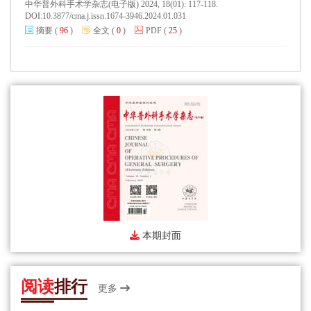
中华普外科手术学杂志(电子版) 2024, 18(01): 117-118.
DOI:
10.3877/cma.j.issn.1674-3946.2024.01.031
摘要
(
96
)
全文
(
0
)
PDF
(
25
)
本期封面
阅读
排行
更多