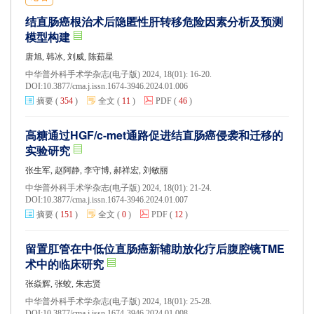
结直肠癌根治术后隐匿性肝转移危险因素分析及预测
模型构建
唐旭, 韩冰, 刘威, 陈茹星
中华普外科手术学杂志(电子版) 2024, 18(01): 16-20.
DOI:
10.3877/cma.j.issn.1674-3946.2024.01.006
摘要
(
354
)
全文
(
11
)
PDF
(
46
)
高糖通过HGF/c-met通路促进结直肠癌侵袭和迁移的
实验研究
张生军, 赵阿静, 李守博, 郝祥宏, 刘敏丽
中华普外科手术学杂志(电子版) 2024, 18(01): 21-24.
DOI:
10.3877/cma.j.issn.1674-3946.2024.01.007
摘要
(
151
)
全文
(
0
)
PDF
(
12
)
留置肛管在中低位直肠癌新辅助放化疗后腹腔镜TME
术中的临床研究
张焱辉, 张蛟, 朱志贤
中华普外科手术学杂志(电子版) 2024, 18(01): 25-28.
DOI:
10.3877/cma.j.issn.1674-3946.2024.01.008