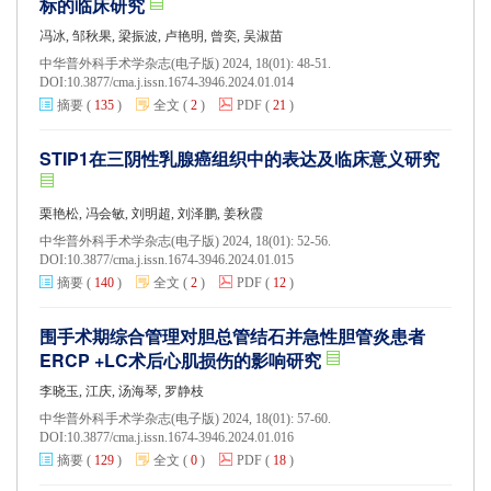
标的临床研究
冯冰, 邹秋果, 梁振波, 卢艳明, 曾奕, 吴淑苗
中华普外科手术学杂志(电子版) 2024, 18(01): 48-51.
DOI:
10.3877/cma.j.issn.1674-3946.2024.01.014
摘要
(
135
)
全文
(
2
)
PDF
(
21
)
STIP1在三阴性乳腺癌组织中的表达及临床意义研究
栗艳松, 冯会敏, 刘明超, 刘泽鹏, 姜秋霞
中华普外科手术学杂志(电子版) 2024, 18(01): 52-56.
DOI:
10.3877/cma.j.issn.1674-3946.2024.01.015
摘要
(
140
)
全文
(
2
)
PDF
(
12
)
围手术期综合管理对胆总管结石并急性胆管炎患者
ERCP +LC术后心肌损伤的影响研究
李晓玉, 江庆, 汤海琴, 罗静枝
中华普外科手术学杂志(电子版) 2024, 18(01): 57-60.
DOI:
10.3877/cma.j.issn.1674-3946.2024.01.016
摘要
(
129
)
全文
(
0
)
PDF
(
18
)