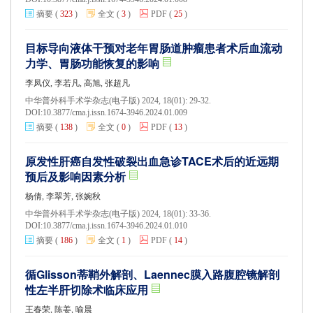
摘要
(
323
)
全文
(
3
)
PDF
(
25
)
目标导向液体干预对老年胃肠道肿瘤患者术后血流动
力学、胃肠功能恢复的影响
李凤仪, 李若凡, 高旭, 张超凡
中华普外科手术学杂志(电子版) 2024, 18(01): 29-32.
DOI:
10.3877/cma.j.issn.1674-3946.2024.01.009
摘要
(
138
)
全文
(
0
)
PDF
(
13
)
原发性肝癌自发性破裂出血急诊TACE术后的近远期
预后及影响因素分析
杨倩, 李翠芳, 张婉秋
中华普外科手术学杂志(电子版) 2024, 18(01): 33-36.
DOI:
10.3877/cma.j.issn.1674-3946.2024.01.010
摘要
(
186
)
全文
(
1
)
PDF
(
14
)
循Glisson蒂鞘外解剖、Laennec膜入路腹腔镜解剖
性左半肝切除术临床应用
王春荣, 陈姜, 喻晨