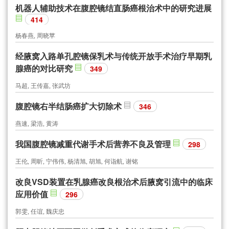
机器人辅助技术在腹腔镜结直肠癌根治术中的研究进展
414
杨春燕, 周晓苹
经腋窝入路单孔腔镜保乳术与传统开放手术治疗早期乳
腺癌的对比研究
349
马超, 王传嘉, 张武坊
腹腔镜右半结肠癌扩大切除术
346
燕速, 梁浩, 黄涛
我国腹腔镜减重代谢手术后营养不良及管理
298
王伦, 周昕, 宁伟伟, 杨清旭, 胡旭, 何诣航, 谢铭
改良VSD装置在乳腺癌改良根治术后腋窝引流中的临床
应用价值
296
郭雯, 任谊, 魏庆忠