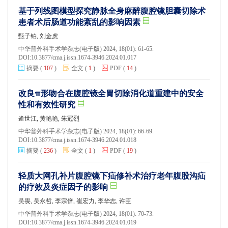
基于列线图模型探究静脉全身麻醉腹腔镜胆囊切除术
患者术后肠道功能紊乱的影响因素
甄子铂, 刘金虎
中华普外科手术学杂志(电子版) 2024, 18(01): 61-65.
DOI:
10.3877/cma.j.issn.1674-3946.2024.01.017
摘要
(
107
)
全文
(
1
)
PDF
(
14
)
改良π形吻合在腹腔镜全胃切除消化道重建中的安全
性和有效性研究
逄世江, 黄艳艳, 朱冠烈
中华普外科手术学杂志(电子版) 2024, 18(01): 66-69.
DOI:
10.3877/cma.j.issn.1674-3946.2024.01.018
摘要
(
236
)
全文
(
1
)
PDF
(
19
)
轻质大网孔补片腹腔镜下疝修补术治疗老年腹股沟疝
的疗效及炎症因子的影响
吴畏, 吴永哲, 李宗倍, 崔宏力, 李华志, 许臣
中华普外科手术学杂志(电子版) 2024, 18(01): 70-73.
DOI:
10.3877/cma.j.issn.1674-3946.2024.01.019