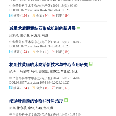
中华普外科手术学杂志(电子版) 2024, 18(01): 96-99.
DOI:
10.3877/cma.j.issn.1674-3946.2024.01.025
摘要
(
116
)
全文
(
0
)
PDF
(
19
)
减重术后胆囊结石形成机制的新进展
纪凯伦, 郝少龙, 孙海涛, 韩威
中华普外科手术学杂志(电子版) 2024, 18(01): 100-103.
DOI:
10.3877/cma.j.issn.1674-3946.2024.01.026
摘要
(
173
)
全文
(
1
)
PDF
(
19
)
梗阻性黄疸临床防治新技术单中心应用研究
尚培中, 张润萍, 张伟, 贾国洪, 李晓武, 苗建军, 刘冰
中华普外科手术学杂志(电子版) 2024, 18(01): 104-107.
DOI:
10.3877/cma.j.issn.1674-3946.2024.01.027
摘要
(
154
)
全文
(
0
)
PDF
(
17
)
结肠肝曲癌的诊断和外科治疗
彭旭, 邵永孚, 李铎, 邹瑞, 邢贞明
中华普外科手术学杂志(电子版) 2024, 18(01): 108-110.