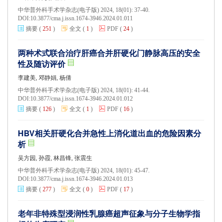
中华普外科手术学杂志(电子版) 2024, 18(01): 37-40.
DOI:
10.3877/cma.j.issn.1674-3946.2024.01.011
摘要
(
251
)
全文
(
1
)
PDF
(
24
)
两种术式联合治疗肝癌合并肝硬化门静脉高压的安全
性及随访评价
李建美, 邓静娟, 杨倩
中华普外科手术学杂志(电子版) 2024, 18(01): 41-44.
DOI:
10.3877/cma.j.issn.1674-3946.2024.01.012
摘要
(
126
)
全文
(
1
)
PDF
(
16
)
HBV相关肝硬化合并急性上消化道出血的危险因素分
析
吴方园, 孙霞, 林昌锋, 张震生
中华普外科手术学杂志(电子版) 2024, 18(01): 45-47.
DOI:
10.3877/cma.j.issn.1674-3946.2024.01.013
摘要
(
277
)
全文
(
0
)
PDF
(
17
)
老年非特殊型浸润性乳腺癌超声征象与分子生物学指