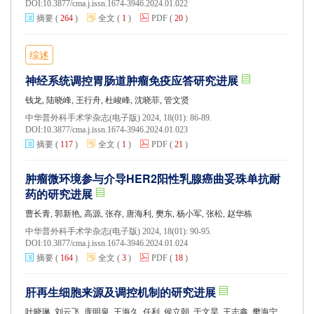
DOI:
10.3877/cma.j.issn.1674-3946.2024.01.022
摘要
(
264
)
全文
(
1
)
PDF
(
20
)
综述
神经系统调控胃肠道肿瘤免疫应答研究进展
钱龙, 陆晓峰, 王行舟, 杜峻峰, 沈晓菲, 管文贤
中华普外科手术学杂志(电子版) 2024, 18(01): 86-89.
DOI:
10.3877/cma.j.issn.1674-3946.2024.01.023
摘要
(
117
)
全文
(
1
)
PDF
(
21
)
肿瘤微环境参与介导HER2阳性乳腺癌曲妥珠单抗耐
药的研究进展
曹长青, 郭新艳, 高源, 张存, 唐海利, 樊东, 杨小军, 张松, 赵华栋
中华普外科手术学杂志(电子版) 2024, 18(01): 90-95.
DOI:
10.3877/cma.j.issn.1674-3946.2024.01.024
摘要
(
164
)
全文
(
3
)
PDF
(
18
)
肝再生细胞来源及调控机制的研究进展
叶晓琳, 刘云飞, 庞明泉, 王海久, 任利, 侯立朝, 于文昊, 王志鑫, 樊海宁