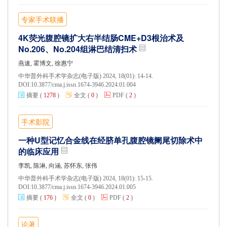
专家手术联播
4K荧光腹腔镜扩大右半结肠CME+D3根治术及
No.206、No.204组淋巴结清扫术
燕速, 霍博文, 徐惠宁
中华普外科手术学杂志(电子版) 2024, 18(01): 14-14.
DOI:
10.3877/cma.j.issn.1674-3946.2024.01.004
摘要
(
1278
)
全文
(
0
)
PDF
(
2
)
手术影院
一种U型记忆合金线在经脐单孔腹腔镜阑尾切除术中
的临床应用
李凯, 陈淋, 向涵, 苏怀东, 张伟
中华普外科手术学杂志(电子版) 2024, 18(01): 15-15.
DOI:
10.3877/cma.j.issn.1674-3946.2024.01.005
摘要
(
176
)
全文
(
0
)
PDF
(
2
)
论著