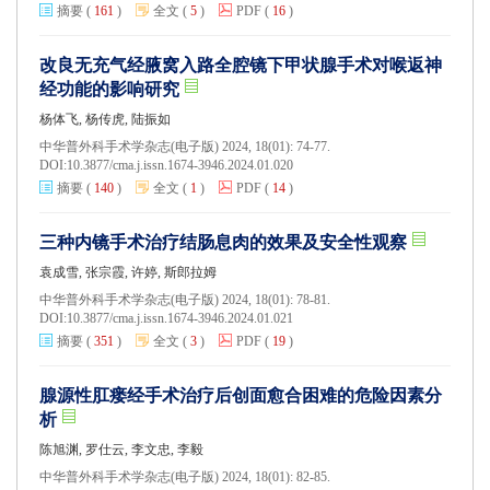
摘要
(
161
)
全文
(
5
)
PDF
(
16
)
改良无充气经腋窝入路全腔镜下甲状腺手术对喉返神
经功能的影响研究
杨体飞, 杨传虎, 陆振如
中华普外科手术学杂志(电子版) 2024, 18(01): 74-77.
DOI:
10.3877/cma.j.issn.1674-3946.2024.01.020
摘要
(
140
)
全文
(
1
)
PDF
(
14
)
三种内镜手术治疗结肠息肉的效果及安全性观察
袁成雪, 张宗霞, 许婷, 斯郎拉姆
中华普外科手术学杂志(电子版) 2024, 18(01): 78-81.
DOI:
10.3877/cma.j.issn.1674-3946.2024.01.021
摘要
(
351
)
全文
(
3
)
PDF
(
19
)
腺源性肛瘘经手术治疗后创面愈合困难的危险因素分
析
陈旭渊, 罗仕云, 李文忠, 李毅
中华普外科手术学杂志(电子版) 2024, 18(01): 82-85.