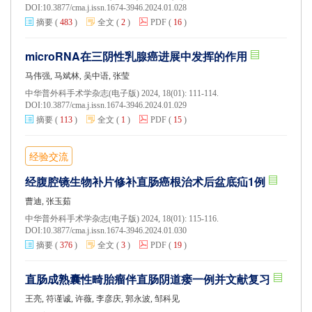
DOI:
10.3877/cma.j.issn.1674-3946.2024.01.028
摘要
(
483
)
全文
(
2
)
PDF
(
16
)
microRNA在三阴性乳腺癌进展中发挥的作用
马伟强, 马斌林, 吴中语, 张莹
中华普外科手术学杂志(电子版) 2024, 18(01): 111-114.
DOI:
10.3877/cma.j.issn.1674-3946.2024.01.029
摘要
(
113
)
全文
(
1
)
PDF
(
15
)
经验交流
经腹腔镜生物补片修补直肠癌根治术后盆底疝1例
曹迪, 张玉茹
中华普外科手术学杂志(电子版) 2024, 18(01): 115-116.
DOI:
10.3877/cma.j.issn.1674-3946.2024.01.030
摘要
(
376
)
全文
(
3
)
PDF
(
19
)
直肠成熟囊性畸胎瘤伴直肠阴道瘘一例并文献复习
王亮, 符谨诚, 许薇, 李彦庆, 郭永波, 邹科见