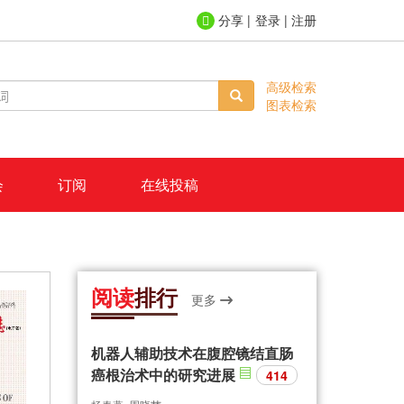
登录
|
注册
高级检索
图表检索
会
订阅
在线投稿
阅读
排行
更多
机器人辅助技术在腹腔镜结直肠
癌根治术中的研究进展
414