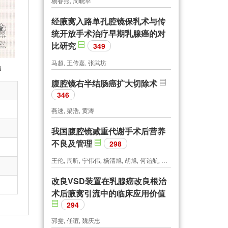
杨春燕, 周晓苹
经腋窝入路单孔腔镜保乳术与传
统开放手术治疗早期乳腺癌的对
比研究
349
马超, 王传嘉, 张武坊
6
腹腔镜右半结肠癌扩大切除术
346
燕速, 梁浩, 黄涛
我国腹腔镜减重代谢手术后营养
不良及管理
298
王伦, 周昕, 宁伟伟, 杨清旭, 胡旭, 何诣航, 谢铭
改良VSD装置在乳腺癌改良根治
术后腋窝引流中的临床应用价值
294
郭雯, 任谊, 魏庆忠