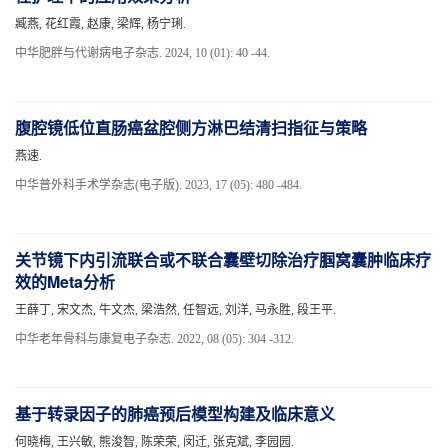
臧燕, 花红霞, 赵康, 梁辉, 杨宁琍.
中华肥胖与代谢病电子杂志. 2024, 10 (01): 40 -44.
腹腔镜低位直肠癌盆腔侧方淋巴结清扫指征与策略
燕速.
中华普外科手术学杂志(电子版). 2023, 17 (05): 480 -484.
关节镜下内引流联合或不联合囊壁切除治疗腘窝囊肿临床疗
效的Meta分析
王薛丁, 宋文杰, 牛文杰, 梁浩然, 任智远, 刘洋, 马永胜, 段王平.
中华老年骨科与康复电子杂志. 2022, 08 (05): 304 -312.
基于转录因子的肺癌预后模型构建及临床意义
何晓梅, 王兴敏, 熊浚智, 陈荣荣, 闵迁, 张克斌, 李园园.