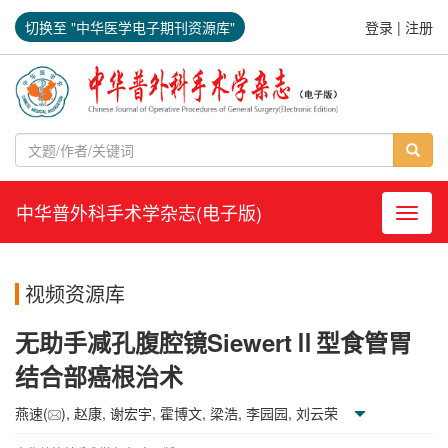
切换至 "中华医学电子期刊资源库"
登录
|
注册
中华普外科手术学杂志(电子版)
导航切
视频资源库
无助手减孔腹腔镜SiewertⅡ型食管胃
结合部癌根治术
燕速(
), 赵康, 谢宏宇, 霍博文, 梁浩, 李园园, 刘云荣