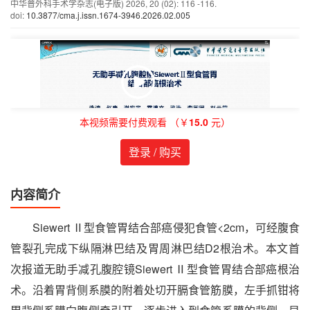
中华普外科手术学杂志(电子版)
2026
,
20
(02)
: 116 -116.
doi:
10.3877/cma.j.issn.1674-3946.2026.02.005
本视频需要付费观看 （￥
15.0
元）
登录 / 购买
内容简介
Siewert Ⅱ型食管胃结合部癌侵犯食管<2cm，可经腹食
管裂孔完成下纵隔淋巴结及胃周淋巴结D2根治术。本文首
次报道无助手减孔腹腔镜Siewert Ⅱ型食管胃结合部癌根治
术。沿着胃背侧系膜的附着处切开膈食管筋膜，左手抓钳将