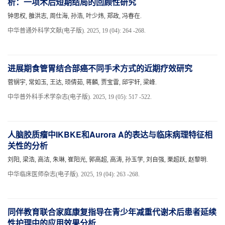
析：一项术后短期结局的回顾性研究
钟思权, 雒洪志, 周仕海, 孙浩, 叶少炜, 郑政, 冯春在.
中华普通外科学文献(电子版). 2025, 19 (04): 264 -268.
进展期食管胃结合部癌不同手术方式的近期疗效研究
菅锎宇, 常如玉, 王达, 顼倩茹, 蒋麟, 贾宝雷, 邱宇轩, 梁峰.
中华普外科手术学杂志(电子版). 2025, 19 (05): 517 -522.
人脑胶质瘤中IKBKE和Aurora A的表达与临床病理特征相
关性的分析
刘阳, 梁浩, 高洁, 朱琳, 崔阳光, 郭高超, 高涛, 孙玉学, 刘自强, 栗超跃, 赵黎明.
中华临床医师杂志(电子版). 2025, 19 (04): 263 -268.
同伴教育联合家庭康复指导在青少年减重代谢术后患者延续
性护理中的应用效果分析