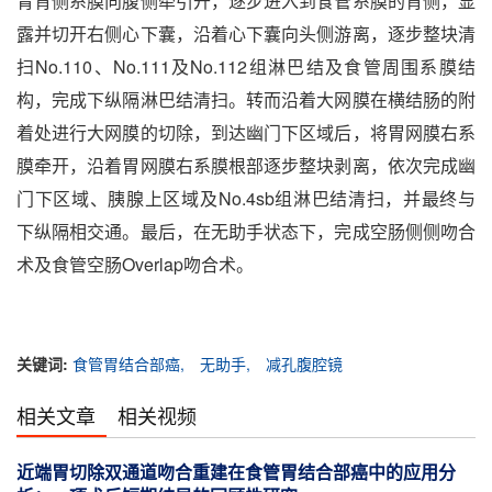
胃背侧系膜向腹侧牵引开，逐步进入到食管系膜的背侧，显
露并切开右侧心下囊，沿着心下囊向头侧游离，逐步整块清
扫No.110、No.111及No.112组淋巴结及食管周围系膜结
构，完成下纵隔淋巴结清扫。转而沿着大网膜在横结肠的附
着处进行大网膜的切除，到达幽门下区域后，将胃网膜右系
膜牵开，沿着胃网膜右系膜根部逐步整块剥离，依次完成幽
门下区域、胰腺上区域及No.4sb组淋巴结清扫，并最终与
下纵隔相交通。最后，在无助手状态下，完成空肠侧侧吻合
术及食管空肠Overlap吻合术。
关键词:
食管胃结合部癌,
无助手,
减孔腹腔镜
相关文章
相关视频
近端胃切除双通道吻合重建在食管胃结合部癌中的应用分