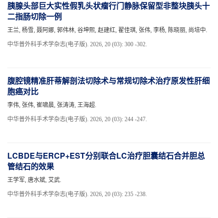
胰腺头部巨大实性假乳头状瘤行门静脉保留型非整块胰头十
二指肠切除一例
王兰, 杨雪, 聂阿娜, 郭伟林, 谷坤熙, 赵建红, 翟佳琪, 张伟, 李杨, 陈晓丽, 尚培中.
中华普外科手术学杂志(电子版). 2026, 20 (03): 300 -302.
腹腔镜精准肝蒂解剖法切除术与常规切除术治疗原发性肝细
胞癌对比
李伟, 张伟, 崔啸晨, 张涛涛, 王海超.
中华普外科手术学杂志(电子版). 2026, 20 (03): 244 -247.
LCBDE与ERCP+EST分别联合LC治疗胆囊结石合并胆总
管结石的效果
王学军, 唐水斌, 艾武.
中华普外科手术学杂志(电子版). 2026, 20 (03): 235 -238.