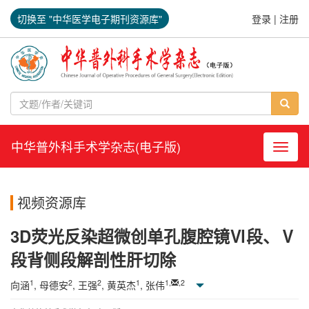
切换至 "中华医学电子期刊资源库"
登录
|
注册
中华普外科手术学杂志(电子版)
导航切
视频资源库
3D荧光反染超微创单孔腹腔镜Ⅵ段、Ⅴ
段背侧段解剖性肝切除
1
2
2
1
1
,
,
2
向涵
, 母德安
, 王强
, 黄英杰
, 张伟