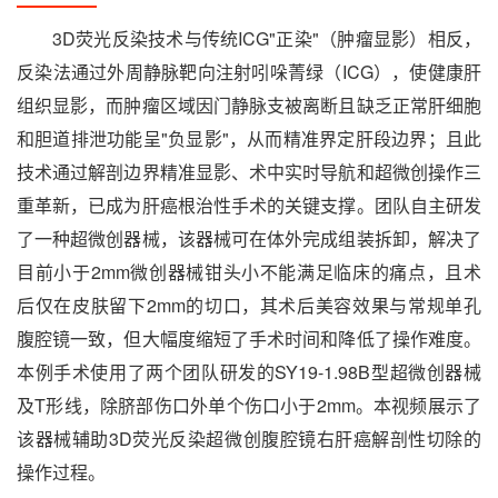
3D荧光反染技术与传统ICG"正染"（肿瘤显影）相反，
反染法通过外周静脉靶向注射吲哚菁绿（ICG），使健康肝
组织显影，而肿瘤区域因门静脉支被离断且缺乏正常肝细胞
和胆道排泄功能呈"负显影"，从而精准界定肝段边界；且此
技术通过解剖边界精准显影、术中实时导航和超微创操作三
重革新，已成为肝癌根治性手术的关键支撑。团队自主研发
了一种超微创器械，该器械可在体外完成组装拆卸，解决了
目前小于2mm微创器械钳头小不能满足临床的痛点，且术
后仅在皮肤留下2mm的切口，其术后美容效果与常规单孔
腹腔镜一致，但大幅度缩短了手术时间和降低了操作难度。
本例手术使用了两个团队研发的SY19-1.98B型超微创器械
及T形线，除脐部伤口外单个伤口小于2mm。本视频展示了
该器械辅助3D荧光反染超微创腹腔镜右肝癌解剖性切除的
操作过程。