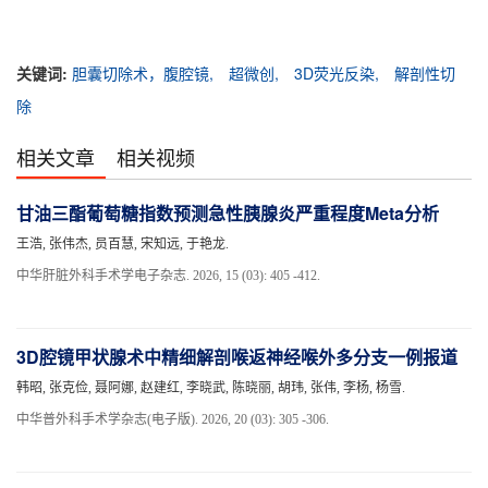
关键词:
胆囊切除术，腹腔镜,
超微创,
3D荧光反染,
解剖性切
除
相关文章
相关视频
甘油三酯葡萄糖指数预测急性胰腺炎严重程度Meta分析
王浩, 张伟杰, 员百慧, 宋知远, 于艳龙.
中华肝脏外科手术学电子杂志. 2026, 15 (03): 405 -412.
3D腔镜甲状腺术中精细解剖喉返神经喉外多分支一例报道
韩昭, 张克俭, 聂阿娜, 赵建红, 李晓武, 陈晓丽, 胡玮, 张伟, 李杨, 杨雪.
中华普外科手术学杂志(电子版). 2026, 20 (03): 305 -306.