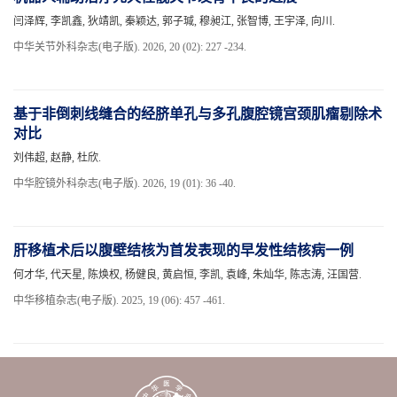
闫泽辉, 李凯鑫, 狄靖凯, 秦颖达, 郭子瑊, 穆昶江, 张智博, 王宇泽, 向川.
中华关节外科杂志(电子版). 2026, 20 (02): 227 -234.
基于非倒刺线缝合的经脐单孔与多孔腹腔镜宫颈肌瘤剔除术
对比
刘伟超, 赵静, 杜欣.
中华腔镜外科杂志(电子版). 2026, 19 (01): 36 -40.
肝移植术后以腹壁结核为首发表现的早发性结核病一例
何才华, 代天星, 陈焕权, 杨健良, 黄启恒, 李凯, 袁峰, 朱灿华, 陈志涛, 汪国营.
中华移植杂志(电子版). 2025, 19 (06): 457 -461.