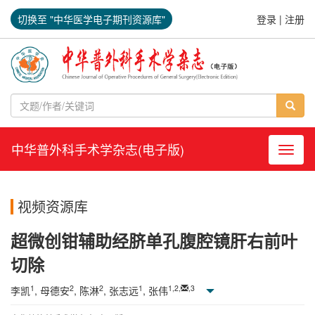
切换至 "中华医学电子期刊资源库"
登录
|
注册
中华普外科手术学杂志(电子版)
导航切
视频资源库
超微创钳辅助经脐单孔腹腔镜肝右前叶
切除
1
2
2
1
1
,
2
,
,
3
李凯
, 母德安
, 陈淋
, 张志远
, 张伟