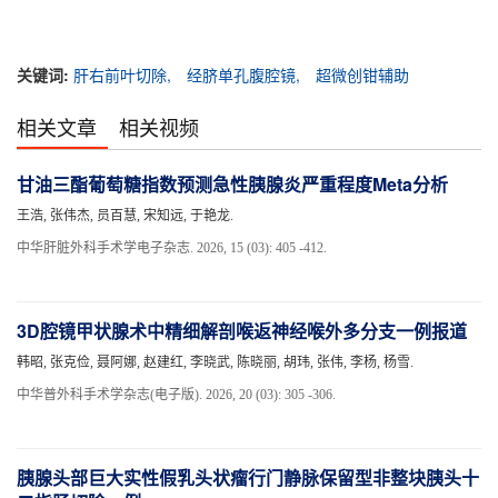
关键词:
肝右前叶切除,
经脐单孔腹腔镜,
超微创钳辅助
相关文章
相关视频
甘油三酯葡萄糖指数预测急性胰腺炎严重程度Meta分析
王浩, 张伟杰, 员百慧, 宋知远, 于艳龙.
中华肝脏外科手术学电子杂志. 2026, 15 (03): 405 -412.
3D腔镜甲状腺术中精细解剖喉返神经喉外多分支一例报道
韩昭, 张克俭, 聂阿娜, 赵建红, 李晓武, 陈晓丽, 胡玮, 张伟, 李杨, 杨雪.
中华普外科手术学杂志(电子版). 2026, 20 (03): 305 -306.
胰腺头部巨大实性假乳头状瘤行门静脉保留型非整块胰头十