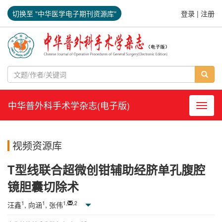
切换至 "中华医学电子期刊资源库"
登录
|
注册
中华普外科手术学杂志(电子版)
导航切
视频资源库
T型线联合超微创钳辅助经脐单孔腹腔
镜胆囊切除术
1
1
1
,
,
2
汪鑫
, 向涵
, 张伟