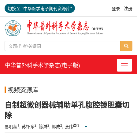
切换至 "中华医学电子期刊资源库"
登录
|
注册
中华普外科手术学杂志(电子版)
导航切
视频资源库
自制超微创器械辅助单孔腹腔镜胆囊切
除
1
2
2
2
,
3
易明超
, 苏怀东
, 陈淋
, 郎成
, 张伟