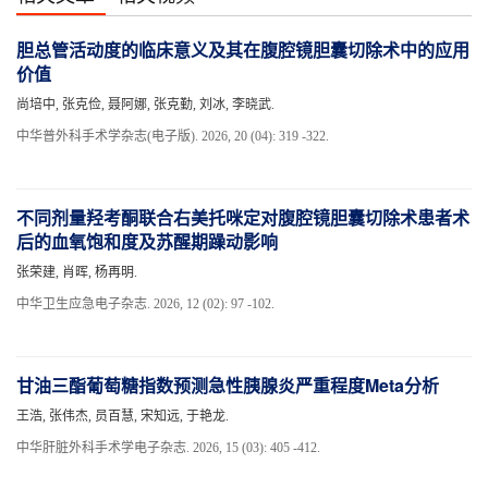
胆总管活动度的临床意义及其在腹腔镜胆囊切除术中的应用
价值
尚培中, 张克俭, 聂阿娜, 张克勤, 刘冰, 李晓武.
中华普外科手术学杂志(电子版). 2026, 20 (04): 319 -322.
不同剂量羟考酮联合右美托咪定对腹腔镜胆囊切除术患者术
后的血氧饱和度及苏醒期躁动影响
张荣建, 肖晖, 杨再明.
中华卫生应急电子杂志. 2026, 12 (02): 97 -102.
甘油三酯葡萄糖指数预测急性胰腺炎严重程度Meta分析
王浩, 张伟杰, 员百慧, 宋知远, 于艳龙.
中华肝脏外科手术学电子杂志. 2026, 15 (03): 405 -412.